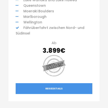
Lake Wanaka und Lake Hawea
Queenstown
Moeraki Boulders
Marlborough
Wellington
Fährüberfahrt zwischen Nord- und
Südinsel
Ab
3.899€
REISEDETAILS