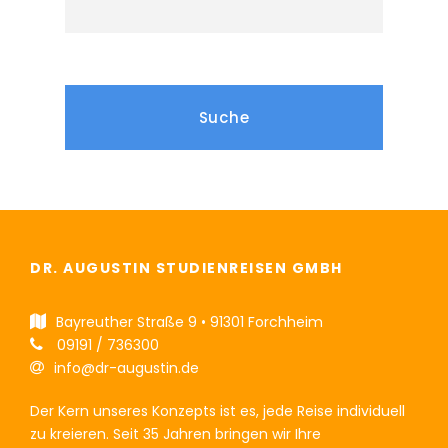
DR. AUGUSTIN STUDIENREISEN GMBH
Bayreuther Straße 9 • 91301 Forchheim
09191 / 736300
info@dr-augustin.de
Der Kern unseres Konzepts ist es, jede Reise individuell
zu kreieren. Seit 35 Jahren bringen wir Ihre