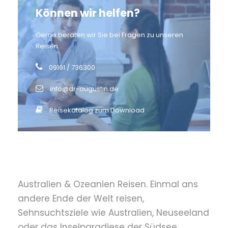
Können wir helfen?
Gerne beraten wir Sie bei Fragen zu unseren
Reisen.
09191 / 736300
info@dr-augustin.de
Reisekatalog zum Download
Australien & Ozeanien Reisen. Einmal ans
andere Ende der Welt reisen,
Sehnsuchtsziele wie Australien, Neuseeland
oder das Inselparadiese der Südsee