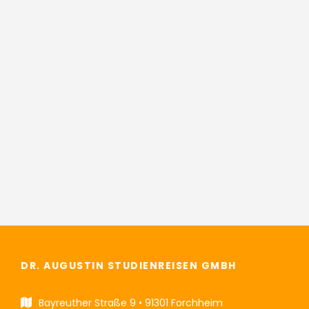
in Würzburg.
Obere Johannitergasse 10, 97070
Würzburg
Telefon: 0931 / 50 313
Kontakt
DR. AUGUSTIN STUDIENREISEN GMBH
Bayreuther Straße 9 • 91301 Forchheim