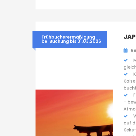
JAP
Frühbucherermäßigung
bei Buchung bis 31.03.2026
Re
M
gleic
K
Kaise
buch
F
– bew
Atmo
V
auf d
Keks