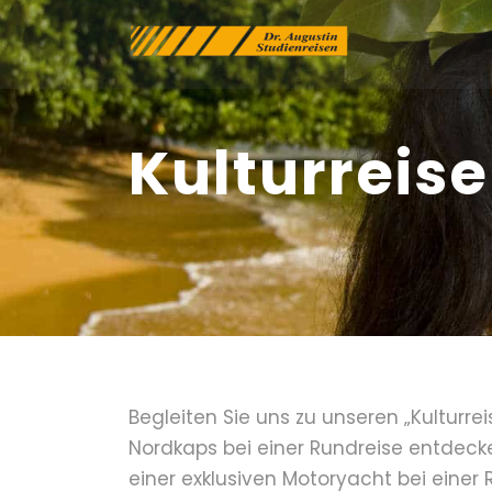
Kulturreise
Begleiten Sie uns zu unseren „Kulturr
Nordkaps bei einer Rundreise entdeck
einer exklusiven Motoryacht bei einer