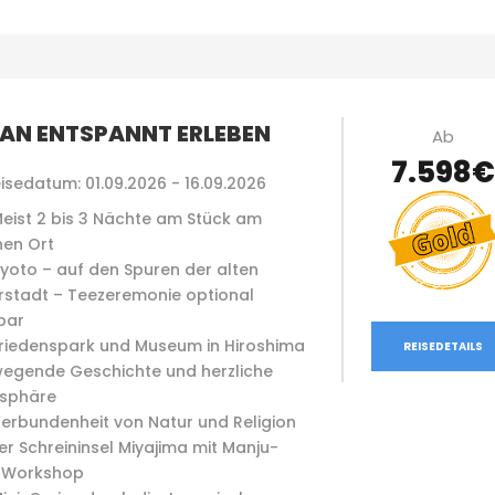
AN ENTSPANNT ERLEBEN
Ab
7.598€
isedatum: 01.09.2026 - 16.09.2026
eist 2 bis 3 Nächte am Stück am
hen Ort
yoto – auf den Spuren der alten
rstadt – Teezeremonie optional
bar
riedenspark und Museum in Hiroshima
REISEDETAILS
egende Geschichte und herzliche
sphäre
erbundenheit von Natur und Religion
er Schreininsel Miyajima mit Manju-
-Workshop