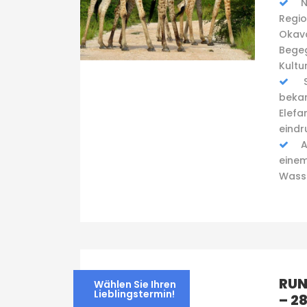
N
Regio
Okav
Begeg
Kultu
S
bekan
Elefa
eindr
A
einem
Wasse
RUN
Wählen Sie Ihren
Lieblingstermin!
– 2