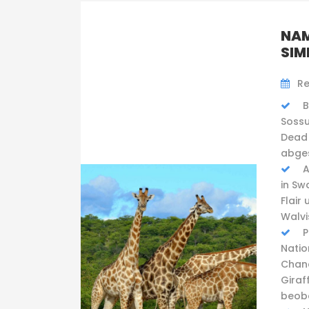
NAM
SI
Re
B
Sossu
Dead 
abge
A
in Sw
Flair
Walvi
P
Natio
Chanc
Giraf
beob