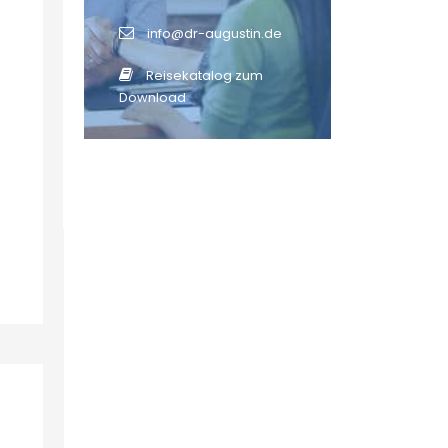
info@dr-augustin.de
Reisekatalog zum
Download