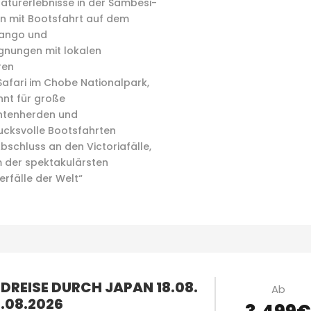
aturerlebnisse in der Sambesi-
n mit Bootsfahrt auf dem
ango und
nungen mit lokalen
ren
afari im Chobe Nationalpark,
nt für große
ntenherden und
ucksvolle Bootsfahrten
bschluss an den Victoriafälle,
 der spektakulärsten
rfälle der Welt“
DREISE DURCH JAPAN 18.08.
Ab
8.08.2026