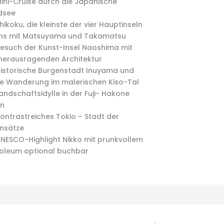
ini-Cruise durch die Japanische
dsee
hikoku, die kleinste der vier Hauptinseln
ns mit Matsuyama und Takamatsu
esuch der Kunst-Insel Naoshima mit
 herausragenden Architektur
istorische Burgenstadt Inuyama und
te Wanderung im malerischen Kiso-Tal
andschaftsidylle in der Fuji- Hakone
on
ontrastreiches Tokio – Stadt der
nsätze
NESCO-Highlight Nikko mit prunkvollem
oleum optional buchbar