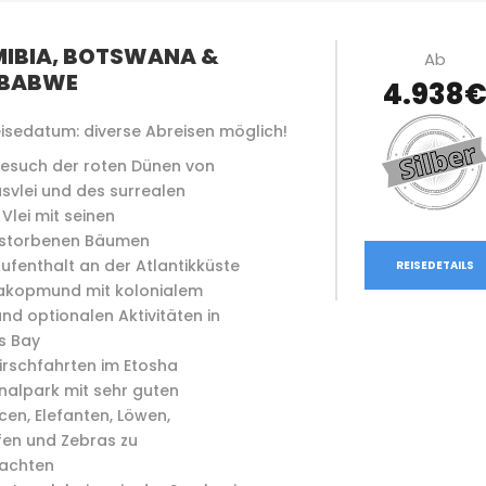
IBIA, BOTSWANA &
Ab
MBABWE
4.938
isedatum: diverse Abreisen möglich!
esuch der roten Dünen von
svlei und des surrealen
Vlei mit seinen
storbenen Bäumen
ufenthalt an der Atlantikküste
REISEDETAILS
akopmund mit kolonialem
 und optionalen Aktivitäten in
s Bay
irschfahrten im Etosha
nalpark mit sehr guten
en, Elefanten, Löwen,
fen und Zebras zu
achten