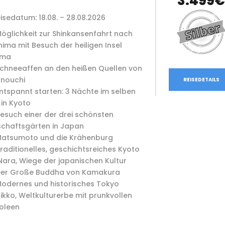
3.499
isedatum: 18.08. – 28.08.2026
öglichkeit zur Shinkansenfahrt nach
hima mit Besuch der heiligen Insel
ima
chneeaffen an den heißen Quellen von
nouchi
REISEDETAILS
ntspannt starten: 3 Nächte im selben
 in Kyoto
esuch einer der drei schönsten
chaftsgärten in Japan
atsumoto und die Krähenburg
raditionelles, geschichtsreiches Kyoto
ara, Wiege der japanischen Kultur
er Große Buddha von Kamakura
odernes und historisches Tokyo
ikko, Weltkulturerbe mit prunkvollen
oleen