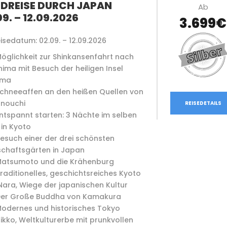
DREISE DURCH JAPAN
Ab
09. – 12.09.2026
3.699€
isedatum: 02.09. – 12.09.2026
öglichkeit zur Shinkansenfahrt nach
hima mit Besuch der heiligen Insel
ima
chneeaffen an den heißen Quellen von
nouchi
REISEDETAILS
ntspannt starten: 3 Nächte im selben
 in Kyoto
esuch einer der drei schönsten
chaftsgärten in Japan
atsumoto und die Krähenburg
raditionelles, geschichtsreiches Kyoto
ara, Wiege der japanischen Kultur
er Große Buddha von Kamakura
odernes und historisches Tokyo
ikko, Weltkulturerbe mit prunkvollen