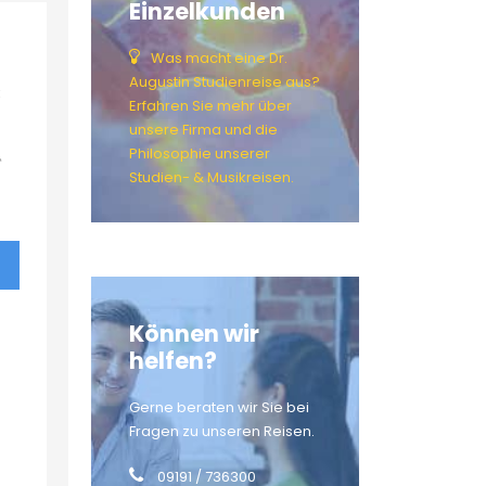
Einzelkunden
Was macht eine Dr.
Augustin Studienreise aus?
€
Erfahren Sie mehr über
unsere Firma und die
Philosophie unserer
Studien- & Musikreisen.
Können wir
helfen?
Gerne beraten wir Sie bei
Fragen zu unseren Reisen.
09191 / 736300