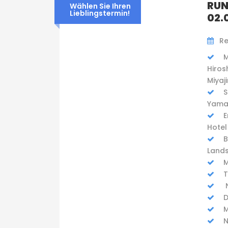
RUN
Wählen Sie Ihren
Lieblingstermin!
02.
Re
M
Hiros
Miyaj
S
Yama
E
Hotel
B
Lands
M
T
N
D
M
N