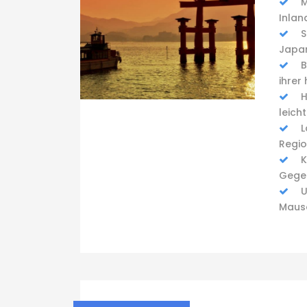
M
Inlan
S
Japa
B
ihrer
H
leich
L
Regi
K
Gege
U
Maus