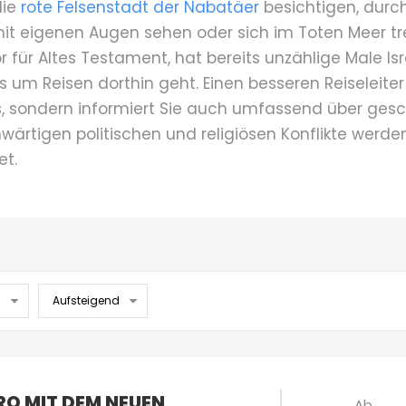
die
rote Felsenstadt der Nabatäer
besichtigen, durc
it eigenen Augen sehen oder sich im Toten Meer tr
or für Altes Testament, hat bereits unzählige Male Is
 um Reisen dorthin geht. Einen besseren Reiseleite
ps, sondern informiert Sie auch umfassend über ges
ärtigen politischen und religiösen Konflikte werd
et.
RO MIT DEM NEUEN
Ab