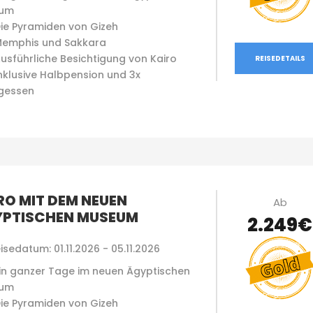
um
ie Pyramiden von Gizeh
emphis und Sakkara
usführliche Besichtigung von Kairo
REISEDETAILS
nklusive Halbpension und 3x
gessen
RO MIT DEM NEUEN
Ab
PTISCHEN MUSEUM
2.249€
isedatum: 01.11.2026 - 05.11.2026
in ganzer Tage im neuen Ägyptischen
um
ie Pyramiden von Gizeh