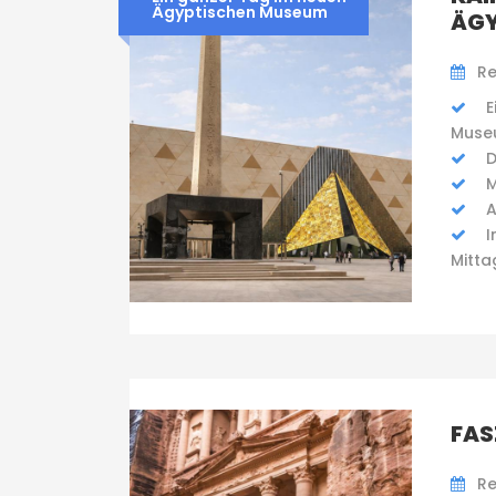
Ägyptischen Museum
ÄGY
Re
E
Muse
D
M
A
I
Mitta
FAS
Re