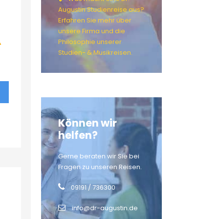
Augustin Studienreise aus?
Erfahren Sie mehr über
unsere Firma und die
Philosophie unserer
Studien- & Musikreisen.
Können wir
helfen?
Gerne beraten wir Sie bei
Fragen zu unseren Reisen.
09191 / 736300
info@dr-augustin.de