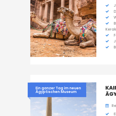
J
D
W
B
Kera
F
J
B
KAI
Ein ganzer Tag im neuen
Ägyptischen Museum
ÄGY
Re
E