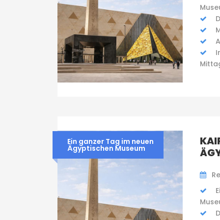
Muse
D
M
A
I
Mitta
KAI
Ein ganzer Tag im neuen
Ägyptischen Museum
ÄGY
Re
E
Muse
D