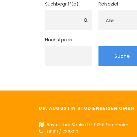
Suchbegriff(e)
Reiseziel
Höchstpreis
DR. AUGUSTIN STUDIENREISEN GMBH
Bayreuther Straße 9 • 91301 Forchheim
09191 / 736300