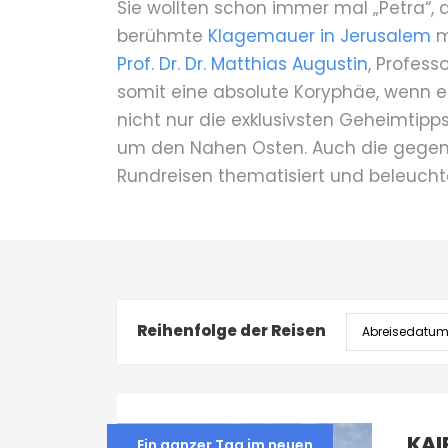
Sie wollten schon immer mal „Petra“, 
berühmte
Klagemauer in Jerusalem
m
Prof. Dr. Dr. Matthias Augustin
, Profess
somit eine absolute Koryphäe, wenn es
nicht nur die exklusivsten Geheimtip
um den Nahen Osten. Auch die gegenw
Rundreisen thematisiert und beleucht
Reihenfolge der Reisen
KAI
Ein ganzer Tag im neuen