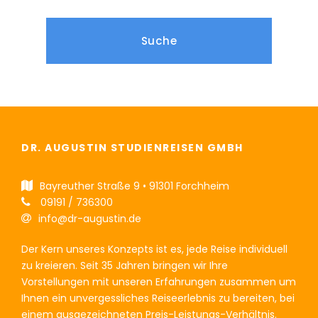
DR. AUGUSTIN STUDIENREISEN GMBH
Bayreuther Straße 9 • 91301 Forchheim
09191 / 736300
info@dr-augustin.de
Der Kern unseres Konzepts ist es, jede Reise individuell
zu kreieren. Seit 35 Jahren bringen wir Ihre
Vorstellungen mit unseren Erfahrungen zusammen um
Ihnen ein unvergessliches Reiseerlebnis zu bereiten, bei
einem ausgezeichneten Preis-Leistungs-Verhältnis.