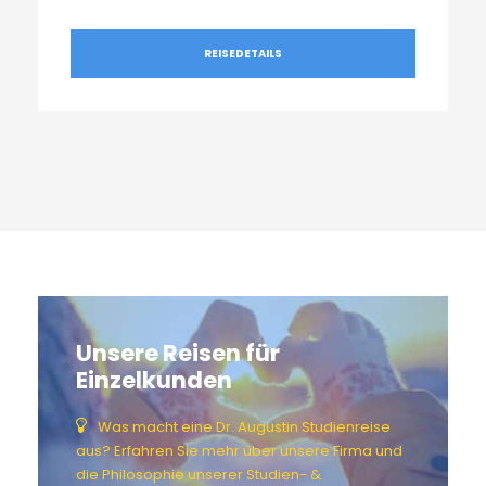
REISEDETAILS
Unsere Reisen für
Einzelkunden
Was macht eine Dr. Augustin Studienreise
aus? Erfahren Sie mehr über unsere Firma und
die Philosophie unserer Studien- &