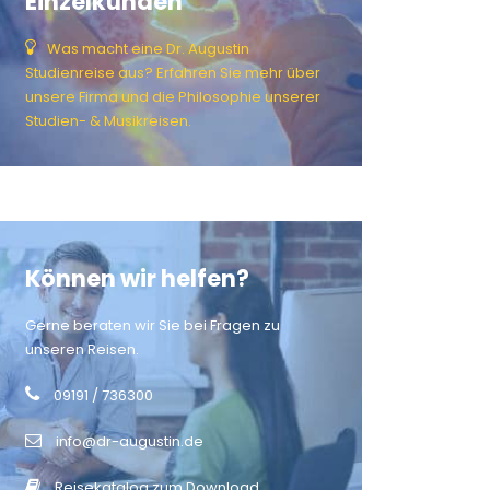
Einzelkunden
Was macht eine Dr. Augustin
Studienreise aus? Erfahren Sie mehr über
unsere Firma und die Philosophie unserer
Studien- & Musikreisen.
Können wir helfen?
Gerne beraten wir Sie bei Fragen zu
unseren Reisen.
09191 / 736300
info@dr-augustin.de
Reisekatalog zum Download