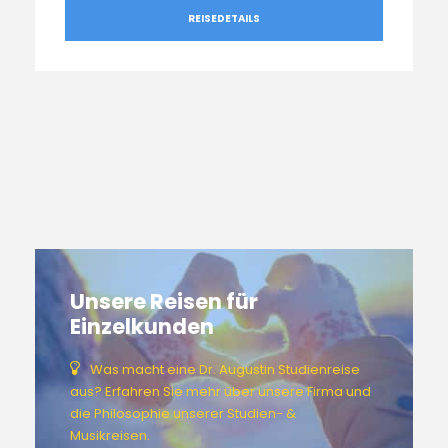
REISEDETAILS
Unsere Reisen für
Einzelkunden
Was macht eine Dr. Augustin Studienreise
aus? Erfahren Sie mehr über unsere Firma und
die Philosophie unserer Studien- &
Musikreisen.