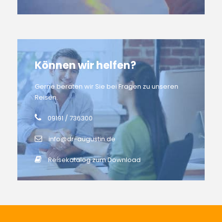
Können wir helfen?
Gerne beraten wir Sie bei Fragen zu unseren
Reisen.
09191 / 736300
info@dr-augustin.de
Reisekatalog zum Download