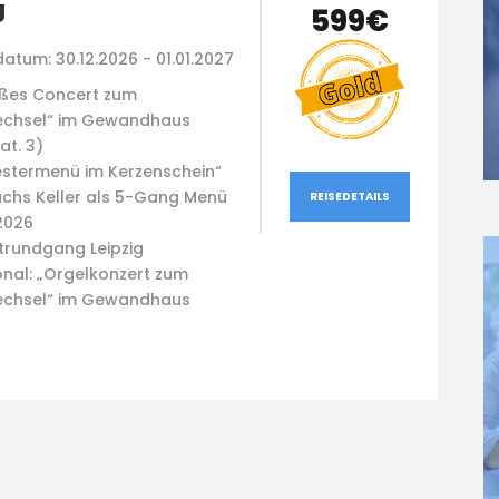
g
599€
atum: 30.12.2026 - 01.01.2027
ßes Concert zum
echsel“ im Gewandhaus
at. 3)
vestermenü im Kerzenschein“
achs Keller als 5-Gang Menü
REISEDETAILS
2026
trundgang Leipzig
onal: „Orgelkonzert zum
echsel“ im Gewandhaus