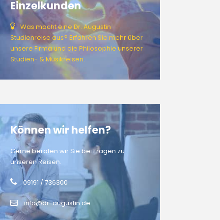
Einzelkunden
Was macht eine Dr. Augustin
Studienreise aus? Erfahren Sie mehr über
unsere Firma und die Philosophie unserer
Studien- & Musikreisen.
Können wir helfen?
Gerne beraten wir Sie bei Fragen zu
unseren Reisen.
09191 / 736300
info@dr-augustin.de