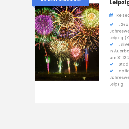
Leipzi
Reised
„Gro
Jahresw
Leipzig (K
„Sil
in Auerb
am 31.12.
Stad
opti
Jahresw
Leipzig