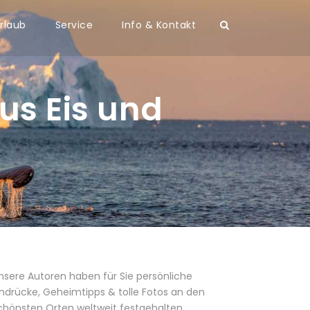
rlaub
Service
Info & Kontakt
us Eis und
nsere Autoren haben für Sie persönliche
indrücke, Geheimtipps & tolle Fotos an den
chönsten Orten weltweit festgehalten.