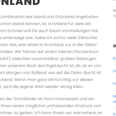
ÖNLAND
N
 Kombination aus Island und Grönland angeboten.
T
chon Island kennen, ist Grönland für viele ein
n Schnee und Eis auch kaum Vorstellungen hat.
 unterwegs war, habe ich schon viele Gletscher
ber das, was einen in Grönland, v.a. in der Disko-
W
malen. Wir fahren auf einem kleinen Fischerboot
ahl!) zwischen unvorstellbar großen Eisbergen
K
unter unserem Boot durchgetaucht ist als ob er von
D
am Morgen von Ilullissat aus auf die Disko-Bucht ist
chend. Wenn man ganz ehrfürchtig vor diesen
P
 wird die eigene Welt wieder winzig klein…
M
ben der Grönländer ist hoch interessant und ein
r
es, Ihnen einen möglichst umfassenden Eindruck von
wohner zu geben. Ich kann Ihnen nur wärmstens an
S