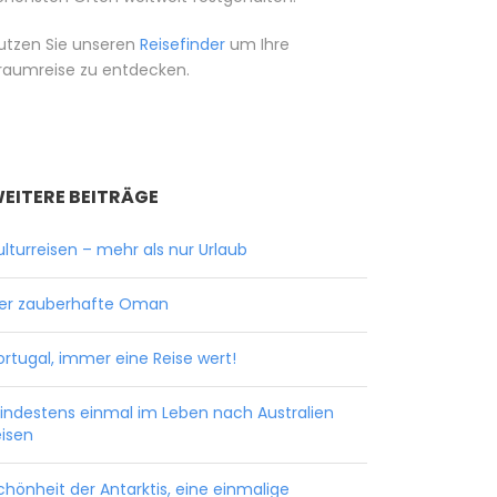
utzen Sie unseren
Reisefinder
um Ihre
raumreise zu entdecken.
EITERE BEITRÄGE
ulturreisen – mehr als nur Urlaub
er zauberhafte Oman
ortugal, immer eine Reise wert!
indestens einmal im Leben nach Australien
eisen
chönheit der Antarktis, eine einmalige