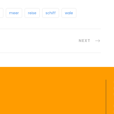
meer
reise
schiff
wale
NEXT