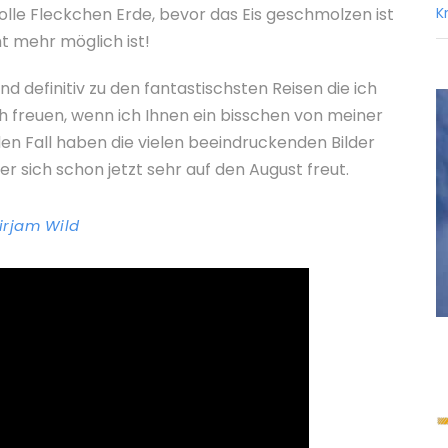
olle Fleckchen Erde, bevor das Eis geschmolzen ist
K
ht mehr möglich ist!
d definitiv zu den fantastischsten Reisen die ich
 freuen, wenn ich Ihnen ein bisschen von meiner
en Fall haben die vielen beeindruckenden Bilder
 er sich schon jetzt sehr auf den August freut.
irjam Wild