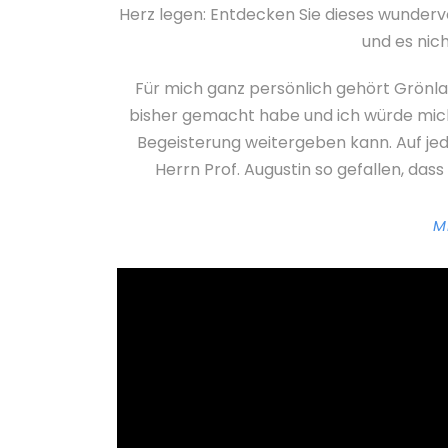
Herz legen: Entdecken Sie dieses wunderv
und es nic
Für mich ganz persönlich gehört Grönlan
bisher gemacht habe und ich würde mich
Begeisterung weitergeben kann. Auf jed
Herrn Prof. Augustin so gefallen, dass
M