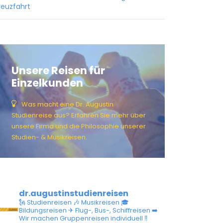
reuzfahrt
Unsere Reisen für
Einzelkunden
Was macht eine Dr. Augustin
Studienreise aus? Erfahren Sie mehr über
unsere Firma und die Philosophie unserer
Studien- & Musikreisen.
dr.augustinstudienreisen
🗽 Studienreisen
🎶 Musikreisen
🎓
Bildungsreisen
✈ Flug-, Bus-, Schiffreisen
➡️
Wir machen Gruppenreisen individuell
‼️