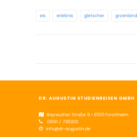
eis
erlebnis
gletscher
groenland
DR. AUGUSTIN STUDIENREISEN GMBH
Bayreuther Straße 9 • 91301 Forchheim
09191 / 736300
info@dr-augustin.de