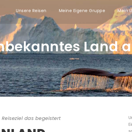
Unsere Reisen
Meine Eigene Gruppe
Mein U
nbekanntes Land a
U
 Reiseziel das begeistert
E
s