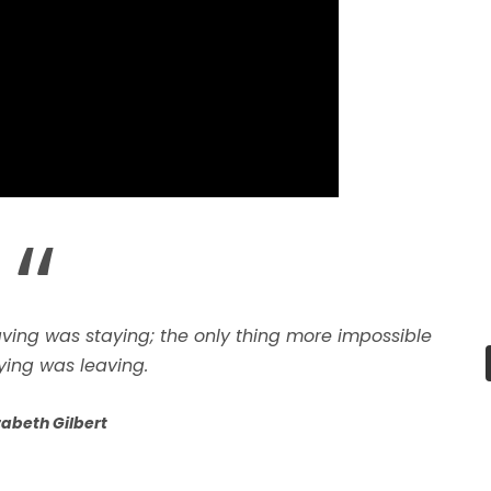
“
ving was staying; the only thing more impossible
ying was leaving.
zabeth Gilbert